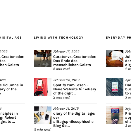
DIGITAL AGE
LIVING WITH TECHNOLOGY
EVERYDAY P
 2022
Februar 16, 2022
Feb
. Creator oder:
Curator vs. Creator oder:
Jul
des
Das Ende des
der
hen Geists
menschlichen Geists
dig
6
min read
2
m
2022
Februar 28, 2019
Apr
ue Kolumne in
Spotify zum Lesen –
Dal
ary of the
Neue Website für »diary
bus
e
of the digit ...
to 
2
min read
3
m
9
Februar 14, 2019
Sep
inciples in
diary of the digital age:
Pri
ng: Robert
der
app
gnatu ...
alltagsphilosophische
cha
Blog üb ...
3
m
3
min read