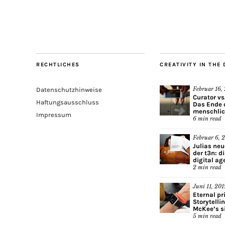
RECHTLICHES
CREATIVITY IN THE 
Februar 16,
Datenschutzhinweise
Curator vs
Haftungsausschluss
Das Ende 
menschlic
Impressum
6
min read
Februar 6, 
Julias ne
der t3n: di
digital ag
2
min read
Juni 11, 201
Eternal pr
Storytelli
McKee’s si
5
min read