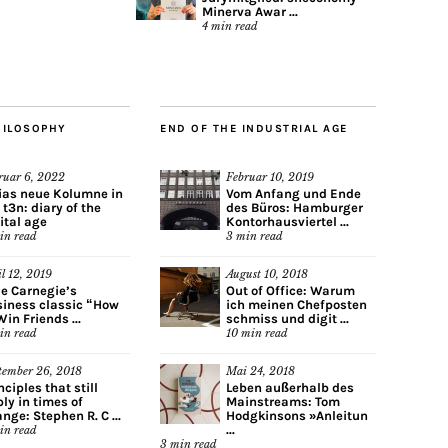
Minerva Awar ...
4
min read
HILOSOPHY
END OF THE INDUSTRIAL AGE
ruar 6, 2022
Februar 10, 2019
ias neue Kolumne in
Vom Anfang und Ende
 t3n: diary of the
des Büros: Hamburger
ital age
Kontorhausviertel ...
in read
3
min read
il 12, 2019
August 10, 2018
e Carnegie’s
Out of Office: Warum
iness classic “How
ich meinen Chefposten
Win Friends ...
schmiss und digit ...
in read
10
min read
tember 26, 2018
Mai 24, 2018
nciples that still
Leben außerhalb des
ly in times of
Mainstreams: Tom
nge: Stephen R. C ...
Hodgkinsons »Anleitun
...
in read
3
min read