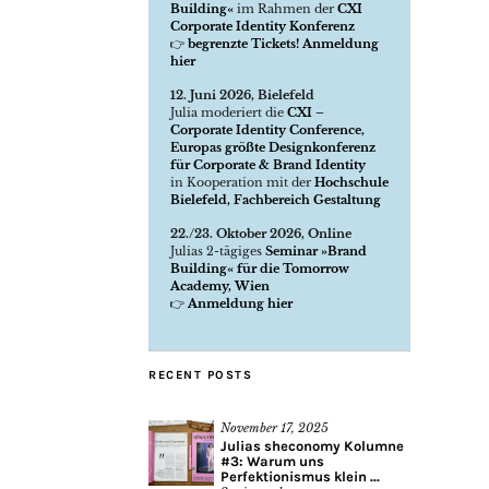
Building«
im Rahmen der
CXI
Corporate Identity Konferenz
👉
begrenzte Tickets! Anmeldung
hier
12. Juni 2026, Bielefeld
Julia moderiert die
CXI –
Corporate Identity Conference,
Europas größte Designkonferenz
für Corporate & Brand Identity
in Kooperation mit der
Hochschule
Bielefeld, Fachbereich Gestaltung
22./23. Oktober 2026, Online
Julias 2-tägiges
Seminar »Brand
Building« für die Tomorrow
Academy, Wien
👉
Anmeldung hier
RECENT POSTS
November 17, 2025
Julias sheconomy Kolumne
#3: Warum uns
Perfektionismus klein ...