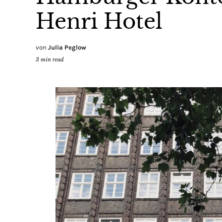
Henri Hotel
von
Julia Peglow
3
min read