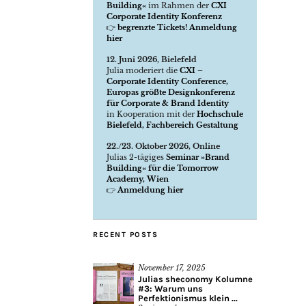
Building«
im Rahmen der
CXI
Corporate Identity Konferenz
👉
begrenzte Tickets! Anmeldung
hier
12. Juni 2026, Bielefeld
Julia moderiert die
CXI –
Corporate Identity Conference,
Europas größte Designkonferenz
für Corporate & Brand Identity
in Kooperation mit der
Hochschule
Bielefeld, Fachbereich Gestaltung
22./23. Oktober 2026, Online
Julias 2-tägiges
Seminar »Brand
Building« für die Tomorrow
Academy, Wien
👉
Anmeldung hier
RECENT POSTS
November 17, 2025
Julias sheconomy Kolumne
#3: Warum uns
Perfektionismus klein ...