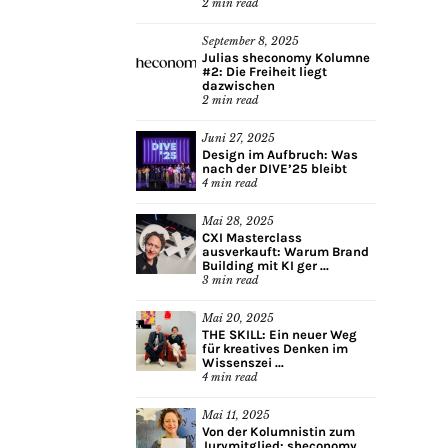
2
min read
September 8, 2025
Julias sheconomy Kolumne
#2: Die Freiheit liegt
dazwischen
2
min read
Juni 27, 2025
Design im Aufbruch: Was
nach der DIVE’25 bleibt
4
min read
Mai 28, 2025
CXI Masterclass
ausverkauft: Warum Brand
Building mit KI ger ...
3
min read
Mai 20, 2025
THE SKILL: Ein neuer Weg
für kreatives Denken im
Wissenszei ...
4
min read
Mai 11, 2025
Von der Kolumnistin zum
Jurymitglied: sheconomy