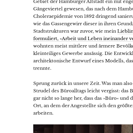
Gebiet der Hamburger Altstadt ein mit eng
Gängeviertel gewesen, das nach dem Hambu
Choleraepidemie von 1892 dringend sanier
wie das Gassengewirr dieser in ihren Grund
Stadtstrukturen war zuvor, wie mein
Liebli
formuliert, »Arbeit und Leben ineinander v
wohnten meist mittlere und ärmere Bevölk
kleinteiliges Gewerbe ansässig. Die Entwic
architektonische Entwurf eines Modells, d
trennte.
Sprung zurück in unsere Zeit. Was man als
Strudel des Büroalltags leicht vergisst: das 
gar nicht so lange her, dass das »Büro« und
Ort, an dem der Angestellte sich den größten
arbeiten.