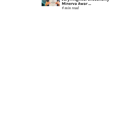
Minerva Awar ...
4
min read