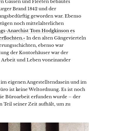
en Gassen und Fleeten bebautes
rger Brand 1842 und der
ungsbedürftig geworden war. Ebenso
zügen noch mittelalterlichen
ngs-Anarchist Tom Hodgkinson es
erflochten.«
In den alten Gängevierteln
erungsschichten, ebenso war
klung der Kontorhäuser war der
as Arbeit und Leben voneinander
o im eigenen Angestelltendasein und im
Büro ist keine Weltordnung. Es ist noch
 die Büroarbeit erfunden wurde – der
 Teil seiner Zeit aufhält, um zu