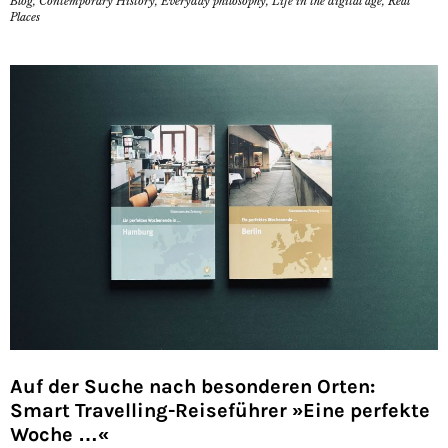
Blog
,
Contemporary History
,
Everyday philosophy
,
Life in the digital age
,
Real
Places
Auf der Suche nach besonderen Orten:
Smart Travelling-Reiseführer »Eine perfekte
Woche …«