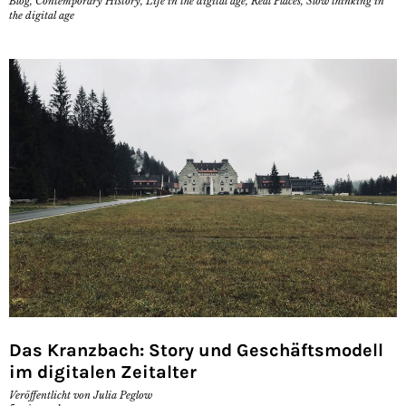
Blog
,
Contemporary History
,
Life in the digital age
,
Real Places
,
Slow thinking in
the digital age
Das Kranzbach: Story und Geschäftsmodell
im digitalen Zeitalter
Veröffentlicht von
Julia Peglow