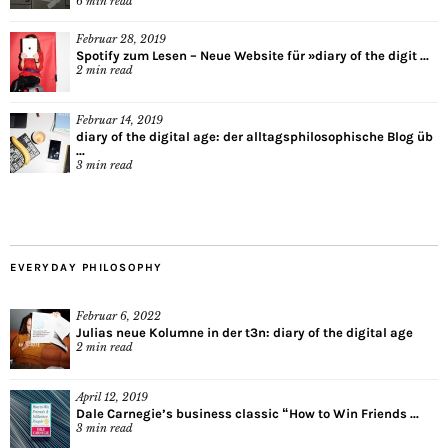
6
min read
Februar 28, 2019
Spotify zum Lesen – Neue Website für »diary of the digit ...
2
min read
Februar 14, 2019
diary of the digital age: der alltagsphilosophische Blog üb
...
3
min read
EVERYDAY PHILOSOPHY
Februar 6, 2022
Julias neue Kolumne in der t3n: diary of the digital age
2
min read
April 12, 2019
Dale Carnegie’s business classic “How to Win Friends ...
3
min read