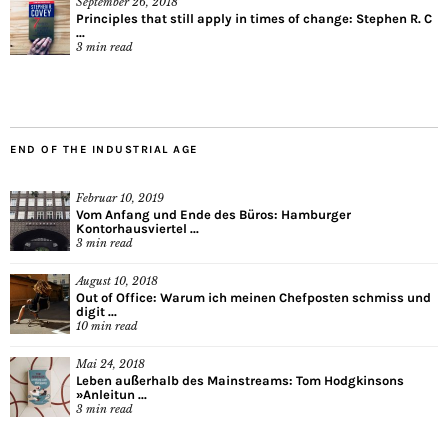
September 26, 2018
Principles that still apply in times of change: Stephen R. C
...
3
min read
END OF THE INDUSTRIAL AGE
Februar 10, 2019
Vom Anfang und Ende des Büros: Hamburger
Kontorhausviertel ...
3
min read
August 10, 2018
Out of Office: Warum ich meinen Chefposten schmiss und
digit ...
10
min read
Mai 24, 2018
Leben außerhalb des Mainstreams: Tom Hodgkinsons
»Anleitun ...
3
min read