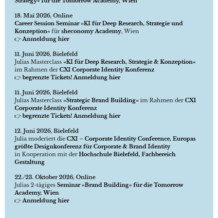
Strategy« für die Tomorrow Academy, Wien
18. Mai 2026, Online
Career Session Seminar »KI für Deep Research, Strategie und
Konzeption«
für
sheconomy Academy
, Wien
👉
Anmeldung hier
11. Juni 2026, Bielefeld
Julias Masterclass
»KI für Deep Research, Strategie & Konzeption«
im Rahmen der
CXI Corporate Identity Konferenz
👉
begrenzte Tickets! Anmeldung hier
11. Juni 2026, Bielefeld
Julias Masterclass
»Strategic Brand Building«
im Rahmen der
CXI
Corporate Identity Konferenz
👉
begrenzte Tickets! Anmeldung hier
12. Juni 2026, Bielefeld
Julia moderiert die
CXI – Corporate Identity Conference, Europas
größte Designkonferenz für Corporate & Brand Identity
in Kooperation mit der
Hochschule Bielefeld, Fachbereich
Gestaltung
22./23. Oktober 2026, Online
Julias 2-tägiges
Seminar »Brand Building« für die Tomorrow
Academy, Wien
👉
Anmeldung hier