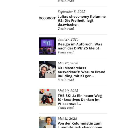
2
min read
September 8, 2025
Julias sheconomy Kolumne
#2: Die Freiheit liegt
dazwischen
2
min read
Juni 27, 2025
Design im Aufbruch: Was
nach der DIVE’25 bleibt
4
min read
Mai 28, 2025
CXI Masterclass
ausverkauft: Warum Brand
Building mit KI ger ...
3
min read
Mai 20, 2025
THE SKILL: Ein neuer Weg
für kreatives Denken im
Wissenszei ...
4
min read
Mai 11, 2025
Von der Kolumnistin zum
Jurymitglied: sheconomy