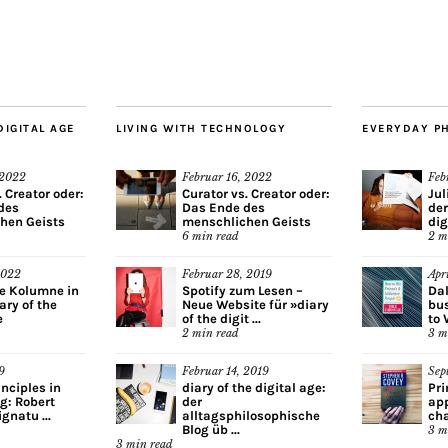
DIGITAL AGE
LIVING WITH TECHNOLOGY
EVERYDAY P
 2022
Februar 16, 2022
Feb
. Creator oder:
Curator vs. Creator oder:
Jul
des
Das Ende des
der
hen Geists
menschlichen Geists
dig
6
min read
2
m
2022
Februar 28, 2019
Apr
ue Kolumne in
Spotify zum Lesen –
Dal
ary of the
Neue Website für »diary
bus
e
of the digit ...
to 
2
min read
3
m
9
Februar 14, 2019
Sep
inciples in
diary of the digital age:
Pri
ng: Robert
der
app
gnatu ...
alltagsphilosophische
cha
Blog üb ...
3
m
3
min read