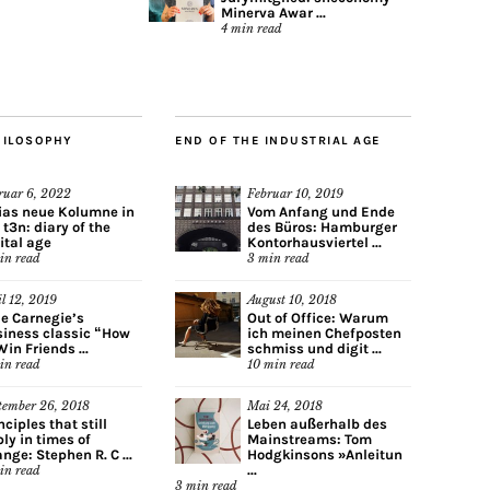
Minerva Awar ...
4
min read
HILOSOPHY
END OF THE INDUSTRIAL AGE
ruar 6, 2022
Februar 10, 2019
ias neue Kolumne in
Vom Anfang und Ende
 t3n: diary of the
des Büros: Hamburger
ital age
Kontorhausviertel ...
in read
3
min read
il 12, 2019
August 10, 2018
e Carnegie’s
Out of Office: Warum
iness classic “How
ich meinen Chefposten
Win Friends ...
schmiss und digit ...
in read
10
min read
tember 26, 2018
Mai 24, 2018
nciples that still
Leben außerhalb des
ly in times of
Mainstreams: Tom
nge: Stephen R. C ...
Hodgkinsons »Anleitun
...
in read
3
min read