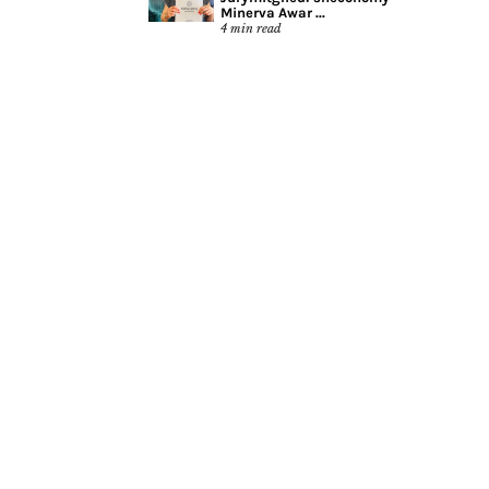
Minerva Awar ...
4
min read