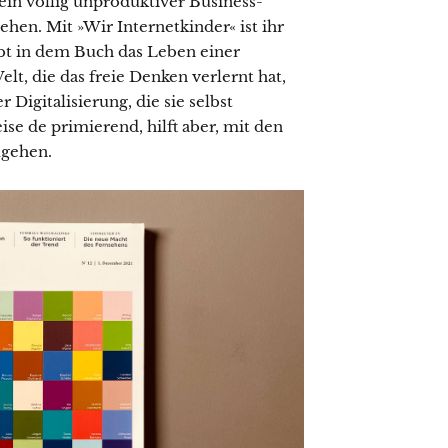
 ein völlig unproduktiver Business­
e­hen. Mit »Wir Internetkinder« ist ihr
bt in dem Buch das Leben einer
lt, die das freie Denken verlernt hat,
Digitalisie­rung, die sie selbst
se de­ primierend, hilft aber, mit den
ugehen.