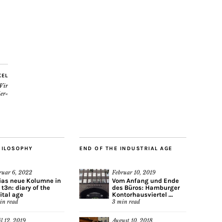
KEL
Wir
er«
HILOSOPHY
END OF THE INDUSTRIAL AGE
ruar 6, 2022
Februar 10, 2019
ias neue Kolumne in
Vom Anfang und Ende
 t3n: diary of the
des Büros: Hamburger
ital age
Kontorhausviertel ...
in read
3
min read
il 12, 2019
August 10, 2018