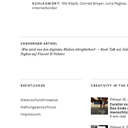
100 Köpfe
,
Conrad Breyer
,
Julia Peglow
,
SCHLAGWORT:
Internetkinder
VORHERIGER ARTIKEL
»Was wird von den digitalen Medien übrigbleiben?« – Book Talk mit Jul
Peglow auf Vincent & Voltaire
RECHTLICHES
CREATIVITY IN THE 
Februar 16,
Datenschutzhinweise
Curator vs
Haftungsausschluss
Das Ende 
menschlic
Impressum
6
min read
Februar 6, 