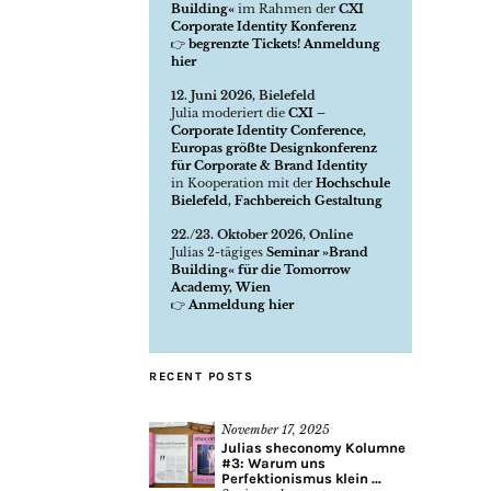
Building«
im Rahmen der
CXI
Corporate Identity Konferenz
👉
begrenzte Tickets! Anmeldung
hier
12. Juni 2026, Bielefeld
Julia moderiert die
CXI –
Corporate Identity Conference,
Europas größte Designkonferenz
für Corporate & Brand Identity
in Kooperation mit der
Hochschule
Bielefeld, Fachbereich Gestaltung
22./23. Oktober 2026, Online
Julias 2-tägiges
Seminar »Brand
Building« für die Tomorrow
Academy, Wien
👉
Anmeldung hier
RECENT POSTS
November 17, 2025
Julias sheconomy Kolumne
#3: Warum uns
Perfektionismus klein ...