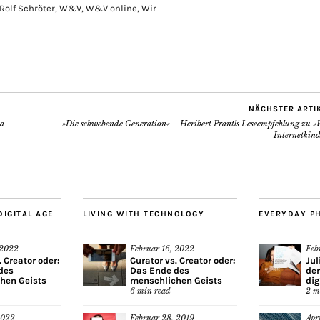
Rolf Schröter
,
W&V
,
W&V online
,
Wir
NÄCHSTER ARTI
ia
»Die schwebende Generation« – Heribert Prantls Leseempfehlung zu »
Internetkind
DIGITAL AGE
LIVING WITH TECHNOLOGY
EVERYDAY P
 2022
Februar 16, 2022
Feb
. Creator oder:
Curator vs. Creator oder:
Jul
des
Das Ende des
der
hen Geists
menschlichen Geists
dig
6
min read
2
m
2022
Februar 28, 2019
Apr