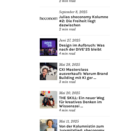
2
min read
September 8, 2025
Julias sheconomy Kolumne
#2: Die Freiheit liegt
dazwischen
2
min read
Juni 27, 2025
Design im Aufbruch: Was
nach der DIVE’25 bleibt
4
min read
Mai 28, 2025
CXI Masterclass
ausverkauft: Warum Brand
Building mit KI ger ...
3
min read
Mai 20, 2025
THE SKILL: Ein neuer Weg
für kreatives Denken im
Wissenszei ...
4
min read
Mai 11, 2025
Von der Kolumnistin zum
Jurymitglied: sheconomy