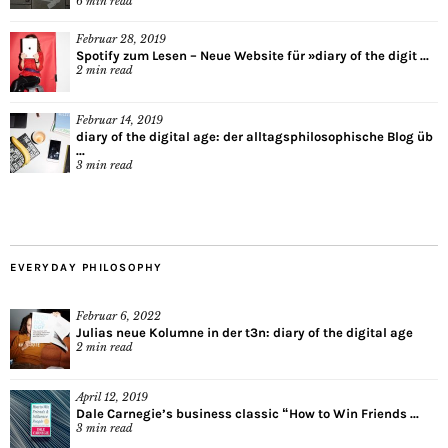
6
min read
Februar 28, 2019
Spotify zum Lesen – Neue Website für »diary of the digit ...
2
min read
Februar 14, 2019
diary of the digital age: der alltagsphilosophische Blog üb
...
3
min read
EVERYDAY PHILOSOPHY
Februar 6, 2022
Julias neue Kolumne in der t3n: diary of the digital age
2
min read
April 12, 2019
Dale Carnegie’s business classic “How to Win Friends ...
3
min read