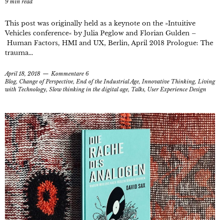
9
min read
This post was originally held as a keynote on the »Intuitive
Vehicles conference« by Julia Peglow and Florian Gulden –
Human Factors, HMI and UX, Berlin, April 2018 Prologue: The
trauma...
April 18, 2018
Kommentare 6
Blog
,
Change of Perspective
,
End of the Industrial Age
,
Innovative Thinking
,
Living
with Technology
,
Slow thinking in the digital age
,
Talks
,
User Experience Design